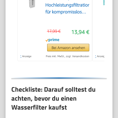
Hochleistungsfiltration
für kompromisslos
reines Kaffeearoma
und optimalen
17,99 €
13,94 €
Geschmack,
verlängert die
Lebensdauer,
Bei Amazon ansehen
reduziert
*
Anzeige
Preis inkl. MwSt., zzgl. Versandkosten
*
Anzeige
Kalkablagerungen
Checkliste: Darauf solltest du
achten, bevor du einen
Wasserfilter kaufst