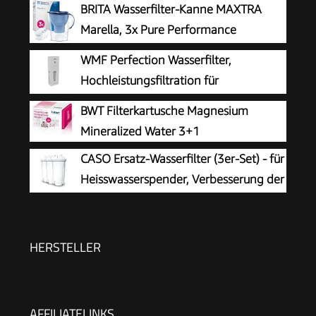
BRITA Wasserfilter-Kanne MAXTRA
Marella, 3x Pure Performance
Kartusche
WMF Perfection Wasserfilter,
Hochleistungsfiltration für
kompromisslos reines Kaffeearoma
BWT Filterkartusche Magnesium
und optimalen Geschmack, verlängert die
Mineralized Water 3+1
Lebensdauer, reduziert Kalkablagerungen
CASO Ersatz-Wasserfilter (3er-Set) - für
Heisswasserspender, Verbesserung der
Wasserqualität, Reduzierung von Kalk,
Chlor und Schadstoffen, 5-schichtiges
Filtrationsprinzip
HERSTELLER
AFFILIATELINKS