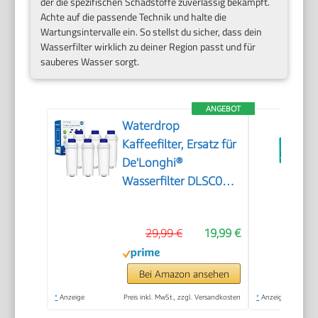
der die spezifischen Schadstoffe zuverlässig bekämpft.
Achte auf die passende Technik und halte die
Wartungsintervalle ein. So stellst du sicher, dass dein
Wasserfilter wirklich zu deiner Region passt und für
sauberes Wasser sorgt.
ANGEBOT
Waterdrop
Kaffeefilter, Ersatz für
De'Longhi®
Wasserfilter DLSC002,
6 Pack
29,99 €
19,99 €
Bei Amazon ansehen
*
Anzeige
Preis inkl. MwSt., zzgl. Versandkosten
*
Anzeige