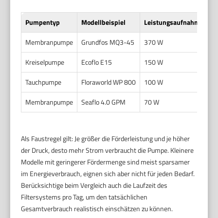
Pumpentyp
Modellbeispiel
Leistungsaufnahme (Wat
Membranpumpe
Grundfos MQ3-45
370 W
Kreiselpumpe
Ecoflo E15
150 W
Tauchpumpe
Floraworld WP 800
100 W
Membranpumpe
Seaflo 4.0 GPM
70 W
Als Faustregel gilt: Je größer die Förderleistung und je höher
der Druck, desto mehr Strom verbraucht die Pumpe. Kleinere
Modelle mit geringerer Fördermenge sind meist sparsamer
im Energieverbrauch, eignen sich aber nicht für jeden Bedarf.
Berücksichtige beim Vergleich auch die Laufzeit des
Filtersystems pro Tag, um den tatsächlichen
Gesamtverbrauch realistisch einschätzen zu können.