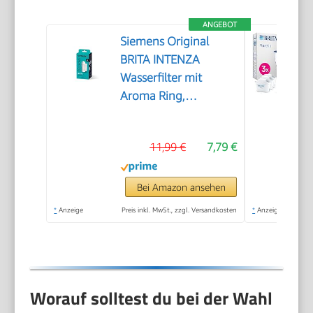
ANGEBOT
Siemens Original
BRITA INTENZA
Wasserfilter mit
Aroma Ring,
TZ70003, verbessert
den
11,99 €
7,79 €
Kaffeegeschmack,
schützt die
Espressomaschine,
Bei Amazon ansehen
speziell entwickelt für
*
Anzeige
Preis inkl. MwSt., zzgl. Versandkosten
*
Anzeige
Kaffeevollautomaten
Worauf solltest du bei der Wahl