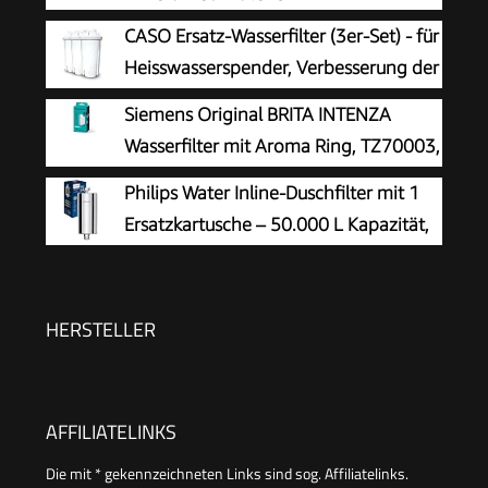
CASO Ersatz-Wasserfilter (3er-Set) - für
Heisswasserspender, Verbesserung der
Wasserqualität, Reduzierung von Kalk,
Siemens Original BRITA INTENZA
Chlor und Schadstoffen, 5-schichtiges
Wasserfilter mit Aroma Ring, TZ70003,
Filtrationsprinzip
verbessert den Kaffeegeschmack, schützt die
Philips Water Inline-Duschfilter mit 1
Espressomaschine, speziell entwickelt für
Ersatzkartusche – 50.000 L Kapazität,
Kaffeevollautomaten
reduziert Chlor um bis zu 99%,
passend für alle Standardschläuche und -
armaturen, Chrom
HERSTELLER
AFFILIATELINKS
Die mit * gekennzeichneten Links sind sog. Affiliatelinks.