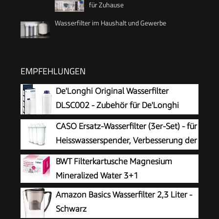
für Zuhause
Wasserfilter im Haushalt und Gewerbe
EMPFEHLUNGEN
De'Longhi Original Wasserfilter
DLSC002 - Zubehör für De'Longhi
Kaffeevollautomaten mit Wasserfilter,
CASO Ersatz-Wasserfilter (3er-Set) - für
Pflege und Schutz der Maschine,optimiert die
Heisswasserspender, Verbesserung der
Kaffeequalität und schützt vor Kalk, 0.5 L,1 Pack
Wasserqualität, Reduzierung von Kalk,
BWT Filterkartusche Magnesium
Chlor und Schadstoffen, 5-schichtiges
Mineralized Water 3+1
Filtrationsprinzip
Amazon Basics Wasserfilter 2,3 Liter -
Schwarz