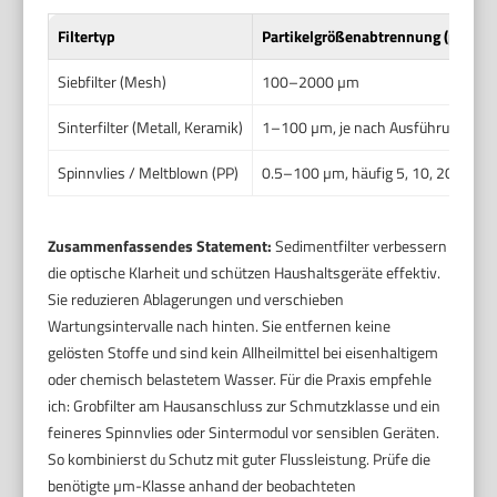
Filtertyp
Partikelgrößenabtrennung (µm)
Siebfilter (Mesh)
100–2000 µm
Sinterfilter (Metall, Keramik)
1–100 µm, je nach Ausführung
Spinnvlies / Meltblown (PP)
0.5–100 µm, häufig 5, 10, 20, 50 
Zusammenfassendes Statement:
Sedimentfilter verbessern
die optische Klarheit und schützen Haushaltsgeräte effektiv.
Sie reduzieren Ablagerungen und verschieben
Wartungsintervalle nach hinten. Sie entfernen keine
gelösten Stoffe und sind kein Allheilmittel bei eisenhaltigem
oder chemisch belastetem Wasser. Für die Praxis empfehle
ich: Grobfilter am Hausanschluss zur Schmutzklasse und ein
feineres Spinnvlies oder Sintermodul vor sensiblen Geräten.
So kombinierst du Schutz mit guter Flussleistung. Prüfe die
benötigte µm-Klasse anhand der beobachteten