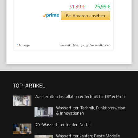
31,39 €
25,99 €
Bei Amazon ansehen
*
Anzeige
Preis inkl. MwSt., zzgl. Versandkosten
TOP-ARTIKEL
Wasserfilter: Installation & Technik für DIY & Profi
Wasserfilter: Technik, Funktionsweise
& Innovationen
DIY-Wasserfilter für den Notfall
Wasserfilter kaufen: Beste Modelle