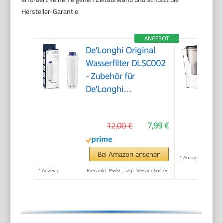
Hersteller-Garantie.
ANGEBOT
De'Longhi Original
Wasserfilter DLSC002
- Zubehör für
De'Longhi
Kaffeevollautomaten
mit Wasserfilter,
12,00 €
7,99 €
Pflege und Schutz der
Maschine,optimiert
die Kaffeequalität und
Bei Amazon ansehen
*
Anzeige
schützt vor Kalk, 0.5
*
Anzeige
Preis inkl. MwSt., zzgl. Versandkosten
L,1 Pack