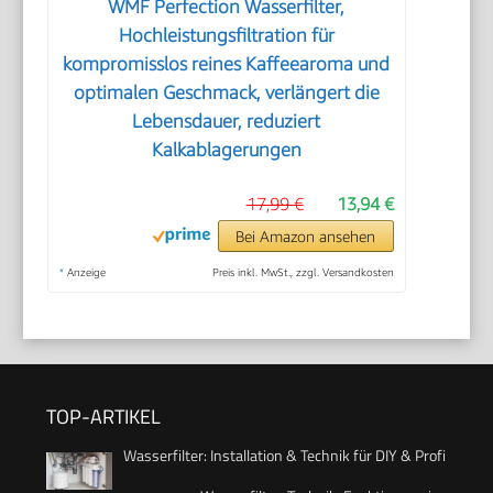
WMF Perfection Wasserfilter,
Hochleistungsfiltration für
kompromisslos reines Kaffeearoma und
optimalen Geschmack, verlängert die
Lebensdauer, reduziert
Kalkablagerungen
17,99 €
13,94 €
Bei Amazon ansehen
*
Anzeige
Preis inkl. MwSt., zzgl. Versandkosten
TOP-ARTIKEL
Wasserfilter: Installation & Technik für DIY & Profi