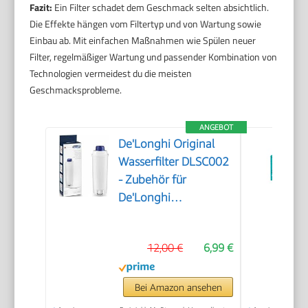
Fazit:
Ein Filter schadet dem Geschmack selten absichtlich.
Die Effekte hängen vom Filtertyp und von Wartung sowie
Einbau ab. Mit einfachen Maßnahmen wie Spülen neuer
Filter, regelmäßiger Wartung und passender Kombination von
Technologien vermeidest du die meisten
Geschmacksprobleme.
ANGEBOT
De'Longhi Original
Wasserfilter DLSC002
- Zubehör für
De'Longhi
Kaffeevollautomaten
mit Wasserfilter,
12,00 €
6,99 €
Pflege und Schutz der
Maschine,optimiert
die Kaffeequalität und
Bei Amazon ansehen
schützt vor Kalk, 0.5