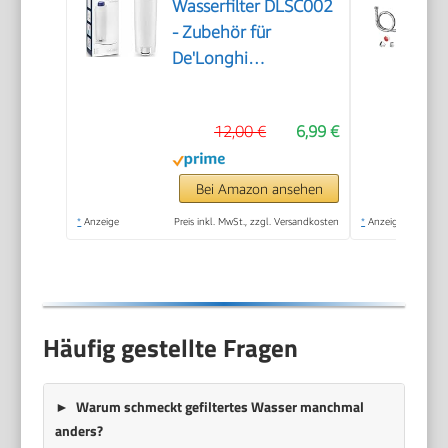
Wasserfilter DLSC002
- Zubehör für
De'Longhi
Kaffeevollautomaten
mit Wasserfilter,
12,00 €
6,99 €
Pflege und Schutz der
Maschine,optimiert
die Kaffeequalität und
Bei Amazon ansehen
schützt vor Kalk, 0.5
*
Anzeige
Preis inkl. MwSt., zzgl. Versandkosten
*
Anzeige
L,1 Pack
Häufig gestellte Fragen
Warum schmeckt gefiltertes Wasser manchmal
anders?