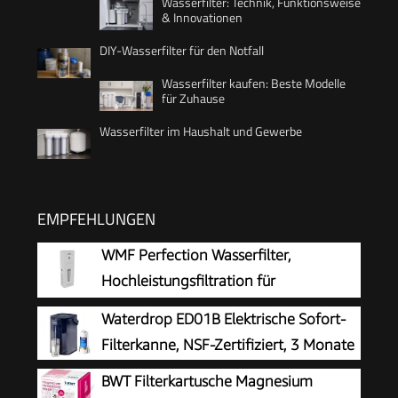
Wasserfilter: Technik, Funktionsweise
& Innovationen
DIY-Wasserfilter für den Notfall
Wasserfilter kaufen: Beste Modelle
für Zuhause
Wasserfilter im Haushalt und Gewerbe
EMPFEHLUNGEN
WMF Perfection Wasserfilter,
Hochleistungsfiltration für
kompromisslos reines Kaffeearoma
Waterdrop ED01B Elektrische Sofort-
und optimalen Geschmack, verlängert die
Filterkanne, NSF-Zertifiziert, 3 Monate
Lebensdauer, reduziert Kalkablagerungen
BWT Filterkartusche Magnesium