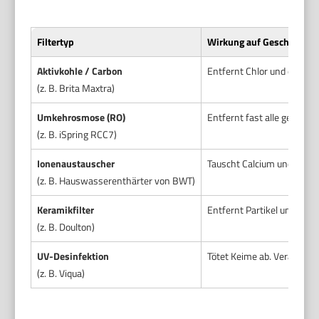
Filtertyp
Wirkung auf Geschmack
Aktivkohle / Carbon
Entfernt Chlor und organi
(z. B. Brita Maxtra)
Umkehrosmose (RO)
Entfernt fast alle gelöste
(z. B. iSpring RCC7)
Ionenaustauscher
Tauscht Calcium und Magn
(z. B. Hauswasserenthärter von BWT)
Keramikfilter
Entfernt Partikel und Keim
(z. B. Doulton)
UV-Desinfektion
Tötet Keime ab. Veränder
(z. B. Viqua)