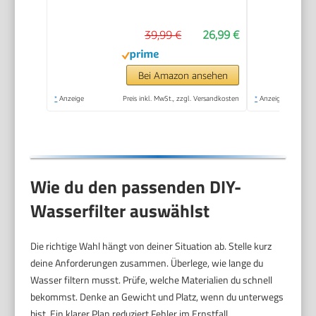
reduziert Chlor um bis
zu 99%, passend für
39,99 €
26,99 €
alle
Standardschläuche
und -armaturen,
Bei Amazon ansehen
Chrom
*
Anzeige
Preis inkl. MwSt., zzgl. Versandkosten
*
Anzeige
Wie du den passenden DIY-
Wasserfilter auswählst
Die richtige Wahl hängt von deiner Situation ab. Stelle kurz
deine Anforderungen zusammen. Überlege, wie lange du
Wasser filtern musst. Prüfe, welche Materialien du schnell
bekommst. Denke an Gewicht und Platz, wenn du unterwegs
bist. Ein klarer Plan reduziert Fehler im Ernstfall.