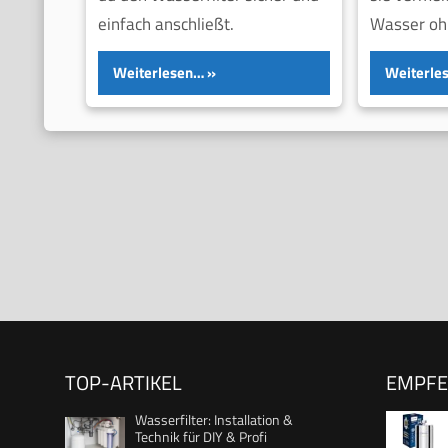
einfach anschließt.
Wasser oh
Weiterlesen…
Weiterle
TOP-ARTIKEL
EMPF
Wasserfilter: Installation &
Technik für DIY & Profi