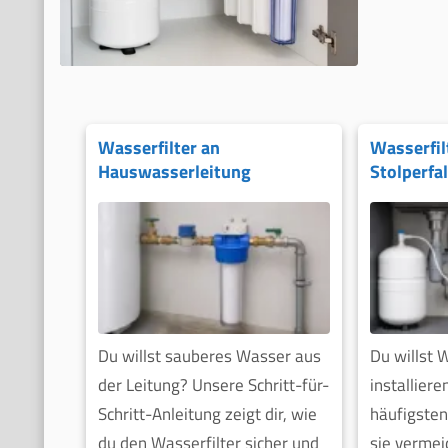
Wasserfilter an
Wasserfil
Hauswasserleitung
Stolperfa
anschließen
Du willst sauberes Wasser aus
Du willst W
der Leitung? Unsere Schritt-für-
installiere
Schritt-Anleitung zeigt dir, wie
häufigsten
du den Wasserfilter sicher und
sie vermei