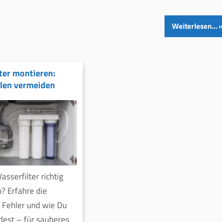
Weiterlesen…
ter montieren:
llen vermeiden
asserfilter richtig
n? Erfahre die
 Fehler und wie Du
dest – für sauberes