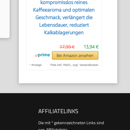
kompromisslos reines
Kaffeearoma und optimalen
Geschmack, verlängert die
Lebensdauer, reduziert
Kalkablagerungen
17,99 €
13,94 €
Bei Amazon ansehen
*
Anzeige
Preis inkl. MwSt., zzgl. Versandkosten
AFFILIATELINKS
Die mit * gekennzeichneten Links sind
sog. Affiliatelinks.