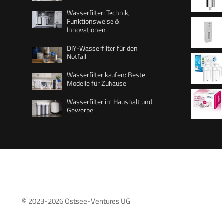
Wasserfilter: Technik,
Funktionsweise &
Innovationen
50.000 L
Chlor u
DIY-Wasserfilter für den
Notfall
alle Sta
für kom
Wasserfilter kaufen: Beste
armatur
Kaffeea
Modelle für Zuhause
Geschma
Wasserfilter im Haushalt und
Stück
Gewerbe
Lebensd
Water 3
Kalkabl
© 2023-2026
Ostsee-Ventures UG