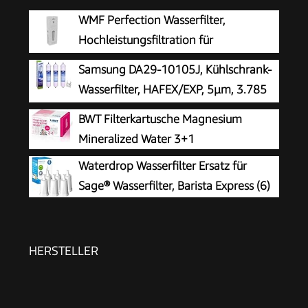
WMF Perfection Wasserfilter,
Hochleistungsfiltration für
kompromisslos reines Kaffeearoma
Samsung DA29-10105J, Kühlschrank-
und optimalen Geschmack, verlängert die
Wasserfilter, HAFEX/EXP, 5µm, 3.785
Lebensdauer, reduziert Kalkablagerungen
Liter, 6 Monate
BWT Filterkartusche Magnesium
Mineralized Water 3+1
Waterdrop Wasserfilter Ersatz für
Sage® Wasserfilter, Barista Express (6)
HERSTELLER