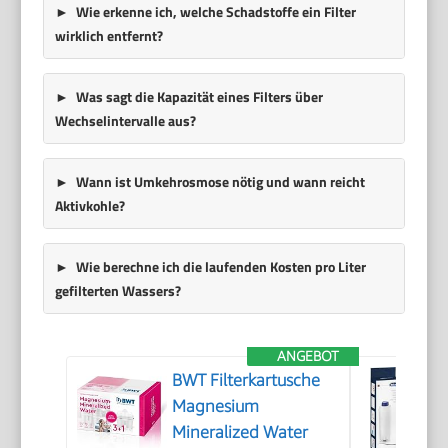
Wie erkenne ich, welche Schadstoffe ein Filter
wirklich entfernt?
Was sagt die
Kapazität
eines Filters über
Wechselintervalle aus?
Wann ist
Umkehrosmose
nötig und wann reicht
Aktivkohle
?
Wie berechne ich die laufenden Kosten pro Liter
gefilterten Wassers?
ANGEBOT
BWT Filterkartusche
Magnesium
Mineralized Water