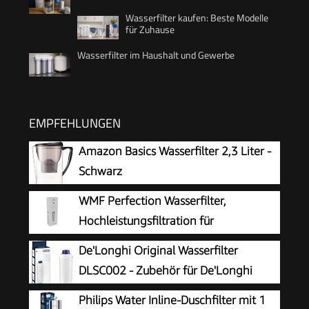
Wasserfilter kaufen: Beste Modelle
für Zuhause
Wasserfilter im Haushalt und Gewerbe
EMPFEHLUNGEN
Amazon Basics Wasserfilter 2,3 Liter -
Schwarz
WMF Perfection Wasserfilter,
Hochleistungsfiltration für
kompromisslos reines Kaffeearoma
De'Longhi Original Wasserfilter
und optimalen Geschmack, verlängert die
DLSC002 - Zubehör für De'Longhi
Lebensdauer, reduziert Kalkablagerungen
Kaffeevollautomaten mit Wasserfilter,
Philips Water Inline-Duschfilter mit 1