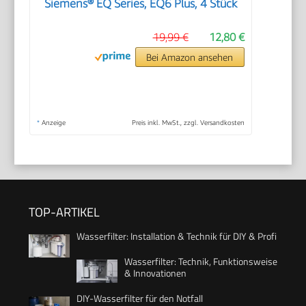
Siemens® EQ Series, EQ6 Plus, 4 Stück
19,99 €
12,80 €
Bei Amazon ansehen
*
Anzeige
Preis inkl. MwSt., zzgl. Versandkosten
TOP-ARTIKEL
Wasserfilter: Installation & Technik für DIY & Profi
Wasserfilter: Technik, Funktionsweise
& Innovationen
DIY-Wasserfilter für den Notfall