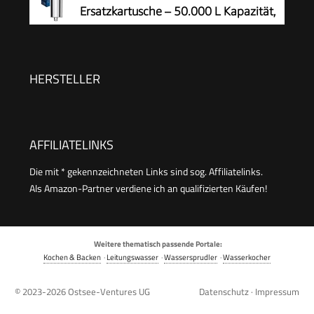
Pflege und Schutz der Maschine,optimiert die
Ersatzkartusche – 50.000 L Kapazität,
Kaffeequalität und schützt vor Kalk, 0.5 L,1 Pack
reduziert Chlor um bis zu 99%,
passend für alle Standardschläuche und -
armaturen, Chrom
HERSTELLER
AFFILIATELINKS
Die mit * gekennzeichneten Links sind sog. Affiliatelinks.
Als Amazon-Partner verdiene ich an qualifizierten Käufen!
Weitere thematisch passende Portale:
Kochen & Backen
·
Leitungswasser
·
Wassersprudler
·
Wasserkocher
© 2023-2026
Ostsee-Ventures UG
Datenschutz
·
Impressum