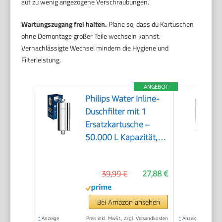
auf zu wenig angezogene Verschraubungen.
Wartungszugang frei halten.
Plane so, dass du Kartuschen
ohne Demontage großer Teile wechseln kannst.
Vernachlässigte Wechsel mindern die Hygiene und
Filterleistung.
ANGEBOT
Philips Water Inline-
Duschfilter mit 1
Ersatzkartusche –
50.000 L Kapazität,
reduziert Chlor um bis
zu 99%, passend für
39,99 €
27,88 €
alle
Standardschläuche
und -armaturen,
Bei Amazon ansehen
Chrom
*
Anzeige
Preis inkl. MwSt., zzgl. Versandkosten
*
Anzeige