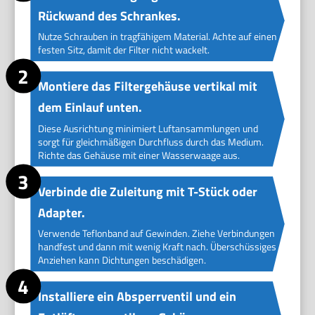
Rückwand des Schrankes.
Nutze Schrauben in tragfähigem Material. Achte auf einen
festen Sitz, damit der Filter nicht wackelt.
Montiere das Filtergehäuse vertikal mit
dem Einlauf unten.
Diese Ausrichtung minimiert Luftansammlungen und
sorgt für gleichmäßigen Durchfluss durch das Medium.
Richte das Gehäuse mit einer Wasserwaage aus.
Verbinde die Zuleitung mit T-Stück oder
Adapter.
Verwende Teflonband auf Gewinden. Ziehe Verbindungen
handfest und dann mit wenig Kraft nach. Überschüssiges
Anziehen kann Dichtungen beschädigen.
Installiere ein Absperrventil und ein