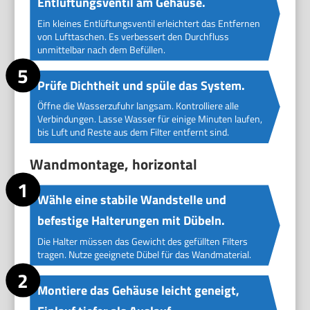
Entlüftungsventil am Gehäuse.
Ein kleines Entlüftungsventil erleichtert das Entfernen
von Lufttaschen. Es verbessert den Durchfluss
unmittelbar nach dem Befüllen.
Prüfe Dichtheit und spüle das System.
Öffne die Wasserzufuhr langsam. Kontrolliere alle
Verbindungen. Lasse Wasser für einige Minuten laufen,
bis Luft und Reste aus dem Filter entfernt sind.
Wandmontage, horizontal
Wähle eine stabile Wandstelle und
befestige Halterungen mit Dübeln.
Die Halter müssen das Gewicht des gefüllten Filters
tragen. Nutze geeignete Dübel für das Wandmaterial.
Montiere das Gehäuse leicht geneigt,