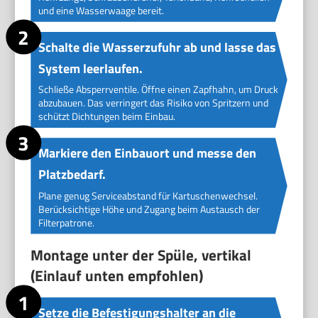
und eine Wasserwaage bereit.
Schalte die Wasserzufuhr ab und lasse das
System leerlaufen.
Schließe Absperrventile. Öffne einen Zapfhahn, um Druck
abzubauen. Das verringert das Risiko von Spritzern und
schützt Dichtungen beim Einbau.
Markiere den Einbauort und messe den
Platzbedarf.
Plane genug Serviceabstand für Kartuschenwechsel.
Berücksichtige Höhe und Zugang beim Austausch der
Filterpatrone.
Montage unter der Spüle, vertikal
(Einlauf unten empfohlen)
Setze die Befestigungshalter an die