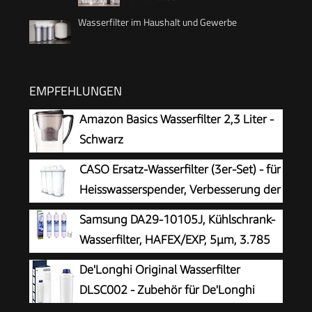
Wasserfilter im Haushalt und Gewerbe
EMPFEHLUNGEN
Amazon Basics Wasserfilter 2,3 Liter -
Schwarz
CASO Ersatz-Wasserfilter (3er-Set) - für
Heisswasserspender, Verbesserung der
Wasserqualität, Reduzierung von Kalk,
Samsung DA29-10105J, Kühlschrank-
Chlor und Schadstoffen, 5-schichtiges
Wasserfilter, HAFEX/EXP, 5µm, 3.785
Filtrationsprinzip
Liter, 6 Monate
De'Longhi Original Wasserfilter
DLSC002 - Zubehör für De'Longhi
Kaffeevollautomaten mit Wasserfilter,