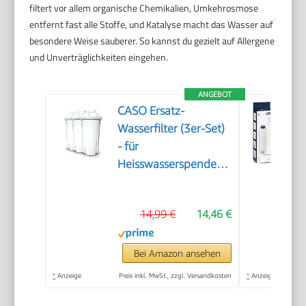
filtert vor allem organische Chemikalien, Umkehrosmose
entfernt fast alle Stoffe, und Katalyse macht das Wasser auf
besondere Weise sauberer. So kannst du gezielt auf Allergene
und Unverträglichkeiten eingehen.
ANGEBOT
CASO Ersatz-
Wasserfilter (3er-Set)
- für
Heisswasserspender,
Verbesserung der
Wasserqualität,
14,99 €
14,46 €
Reduzierung von Kalk,
Chlor und
Schadstoffen, 5-
Bei Amazon ansehen
schichtiges
*
Anzeige
Preis inkl. MwSt., zzgl. Versandkosten
*
Anzeige
Filtrationsprinzip