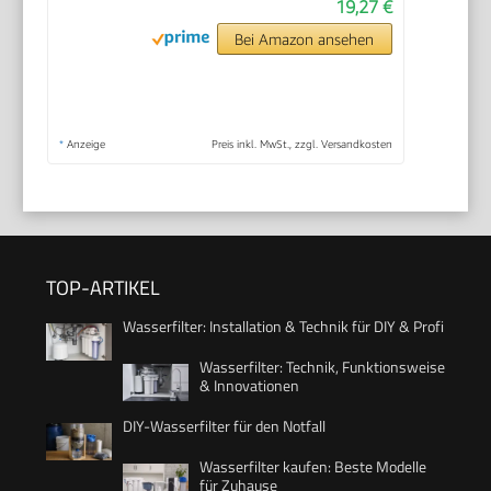
19,27 €
Bei Amazon ansehen
*
Anzeige
Preis inkl. MwSt., zzgl. Versandkosten
TOP-ARTIKEL
Wasserfilter: Installation & Technik für DIY & Profi
Wasserfilter: Technik, Funktionsweise
& Innovationen
DIY-Wasserfilter für den Notfall
Wasserfilter kaufen: Beste Modelle
für Zuhause