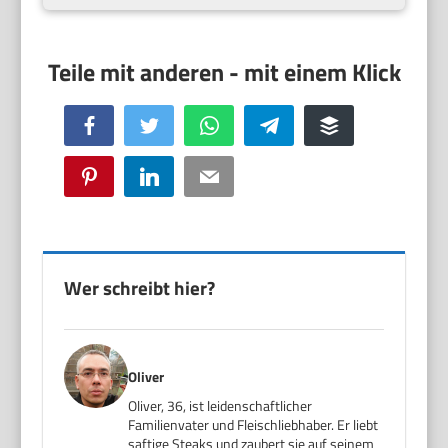
Facebook
Twitter
WhatsApp
Telegram
Buffer
Pinterest
LinkedIn
Email
Wer schreibt hier?
Oliver
Oliver, 36, ist leidenschaftlicher
Familienvater und Fleischliebhaber. Er liebt
saftige Steaks und zaubert sie auf seinem