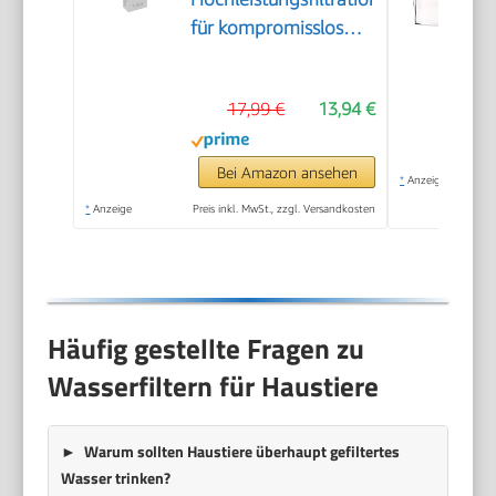
für kompromisslos
reines Kaffeearoma
und optimalen
17,99 €
13,94 €
Geschmack,
verlängert die
Lebensdauer,
Bei Amazon ansehen
*
Anzeige
reduziert
*
Anzeige
Preis inkl. MwSt., zzgl. Versandkosten
Kalkablagerungen
Häufig gestellte Fragen zu
Wasserfiltern für Haustiere
Warum sollten Haustiere überhaupt gefiltertes
Wasser trinken?