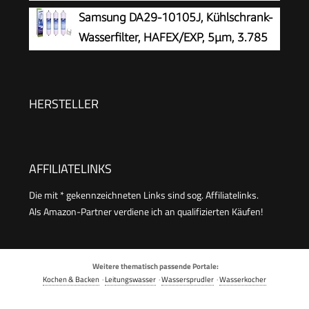
kompromisslos reines Kaffeearoma
Samsung DA29-10105J, Kühlschrank-
und optimalen Geschmack, verlängert die
Wasserfilter, HAFEX/EXP, 5µm, 3.785
Lebensdauer, reduziert Kalkablagerungen
Liter, 6 Monate
HERSTELLER
AFFILIATELINKS
Die mit * gekennzeichneten Links sind sog. Affiliatelinks.
Als Amazon-Partner verdiene ich an qualifizierten Käufen!
Weitere thematisch passende Portale:
Kochen & Backen
·
Leitungswasser
·
Wassersprudler
·
Wasserkocher