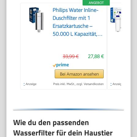
ANGEBOT
Philips Water Inline-
Duschfilter mit 1
Ersatzkartusche –
50.000 L Kapazität,
reduziert Chlor um bis
zu 99%, passend für
39,99 €
27,88 €
alle
Standardschläuche
und -armaturen,
Bei Amazon ansehen
Chrom
*
Anzeige
Preis inkl. MwSt., zzgl. Versandkosten
*
Anzeige
Wie du den passenden
Wasserfilter für dein Haustier