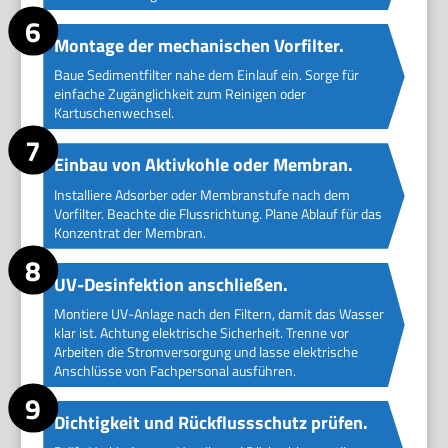
Montage der mechanischen Vorfilter.
Baue Sedimentfilter nahe dem Einlauf ein. Sorge für
einfache Zugänglichkeit zum Reinigen oder
Kartuschenwechsel.
Einbau von Aktivkohle oder Membran.
Installiere Adsorber oder Membranstufe nach dem
Vorfilter. Beachte die Flussrichtung. Plane Ablauf für das
Konzentrat der Membran.
UV-Desinfektion anschließen.
Montiere UV-Anlage nach den Filtern, damit das Wasser
klar ist. Achtung elektrische Sicherheit. Trenne vor
Arbeiten die Stromversorgung und lasse elektrische
Anschlüsse von Fachpersonal ausführen.
Dichtigkeit und Rückflussschutz prüfen.