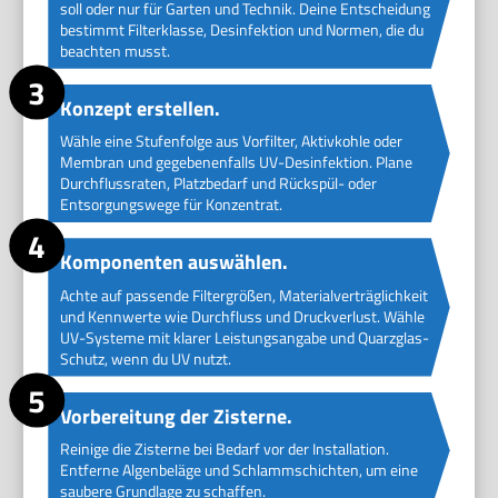
soll oder nur für Garten und Technik. Deine Entscheidung
bestimmt Filterklasse, Desinfektion und Normen, die du
beachten musst.
Konzept erstellen.
Wähle eine Stufenfolge aus Vorfilter, Aktivkohle oder
Membran und gegebenenfalls UV-Desinfektion. Plane
Durchflussraten, Platzbedarf und Rückspül- oder
Entsorgungswege für Konzentrat.
Komponenten auswählen.
Achte auf passende Filtergrößen, Materialverträglichkeit
und Kennwerte wie Durchfluss und Druckverlust. Wähle
UV-Systeme mit klarer Leistungsangabe und Quarzglas-
Schutz, wenn du UV nutzt.
Vorbereitung der Zisterne.
Reinige die Zisterne bei Bedarf vor der Installation.
Entferne Algenbeläge und Schlammschichten, um eine
saubere Grundlage zu schaffen.