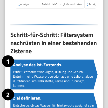
*
Anzeige
Preis inkl. MwSt., zzgl. Versandkosten
*
Anzeige
Schritt-für-Schritt: Filtersystem
nachrüsten in einer bestehenden
Zisterne
Analyse des Ist-Zustands.
Prüfe Sichtbarkeit von Algen, Trübung und Geruch.
Entnimm eine Wasserprobe oder lass eine Laboranalyse
durchführen, um Nährstoffe, Keime und Trübung zu
kennen.
Ziel definieren.
Entscheide, ob das Wasser für Trinkzwecke geeignet sein