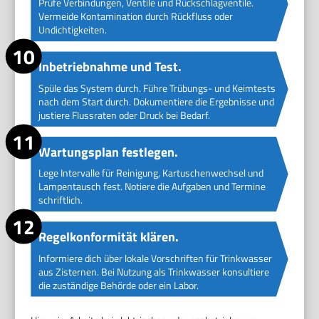
Prüfe Verbindungen, Ventile und Rückschlagventile.
Vermeide Kontamination durch Rückfluss oder
Undichtigkeiten.
Inbetriebnahme und Test.
Spüle das System durch. Führe Trübungs- und Keimtests
nach dem Start durch. Dokumentiere die Ergebnisse und
justiere Flussraten oder Druck bei Bedarf.
Wartungsplan festlegen.
Lege Intervalle für Reinigung, Kartuschenwechsel und
Lampentausch fest. Notiere die Aufgaben und Termine
schriftlich.
Regelkonformität klären.
Informiere dich über lokale Vorschriften für Trinkwasser
aus Zisternen. Bei Nutzung als Trinkwasser konsultiere
die zuständige Behörde oder ein Labor.