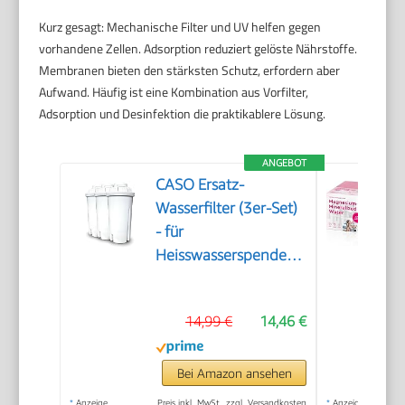
Kurz gesagt: Mechanische Filter und UV helfen gegen
vorhandene Zellen. Adsorption reduziert gelöste Nährstoffe.
Membranen bieten den stärksten Schutz, erfordern aber
Aufwand. Häufig ist eine Kombination aus Vorfilter,
Adsorption und Desinfektion die praktikablere Lösung.
ANGEBOT
CASO Ersatz-
Wasserfilter (3er-Set)
- für
Heisswasserspender,
Verbesserung der
Wasserqualität,
14,99 €
14,46 €
Reduzierung von Kalk,
Chlor und
Schadstoffen, 5-
Bei Amazon ansehen
schichtiges
*
Anzeige
Preis inkl. MwSt., zzgl. Versandkosten
*
Anzeige