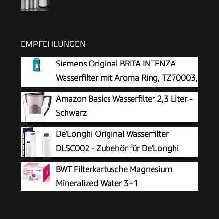
EMPFEHLUNGEN
Siemens Original BRITA INTENZA
Wasserfilter mit Aroma Ring, TZ70003,
verbessert den Kaffeegeschmack, schützt die
Amazon Basics Wasserfilter 2,3 Liter -
Espressomaschine, speziell entwickelt für
Schwarz
Kaffeevollautomaten
De'Longhi Original Wasserfilter
DLSC002 - Zubehör für De'Longhi
Kaffeevollautomaten mit Wasserfilter,
BWT Filterkartusche Magnesium
Pflege und Schutz der Maschine,optimiert die
Mineralized Water 3+1
Kaffeequalität und schützt vor Kalk, 0.5 L,1 Pack