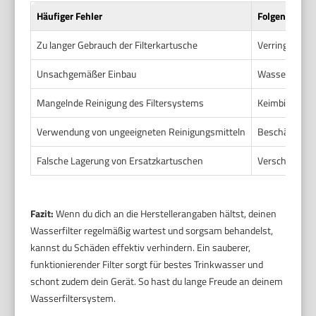
Häufiger Fehler
Folgen
Zu langer Gebrauch der Filterkartusche
Verringerte Fi
Unsachgemäßer Einbau
Wasserlecks, 
Mangelnde Reinigung des Filtersystems
Keimbildung,
Verwendung von ungeeigneten Reinigungsmitteln
Beschädigung 
Falsche Lagerung von Ersatzkartuschen
Verschlechter
Fazit:
Wenn du dich an die Herstellerangaben hältst, deinen
Wasserfilter regelmäßig wartest und sorgsam behandelst,
kannst du Schäden effektiv verhindern. Ein sauberer,
funktionierender Filter sorgt für bestes Trinkwasser und
schont zudem dein Gerät. So hast du lange Freude an deinem
Wasserfiltersystem.