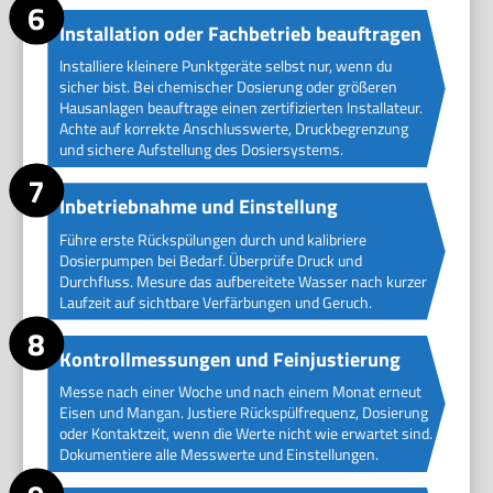
Installation oder Fachbetrieb beauftragen
Installiere kleinere Punktgeräte selbst nur, wenn du
sicher bist. Bei chemischer Dosierung oder größeren
Hausanlagen beauftrage einen zertifizierten Installateur.
Achte auf korrekte Anschlusswerte, Druckbegrenzung
und sichere Aufstellung des Dosiersystems.
Inbetriebnahme und Einstellung
Führe erste Rückspülungen durch und kalibriere
Dosierpumpen bei Bedarf. Überprüfe Druck und
Durchfluss. Mesure das aufbereitete Wasser nach kurzer
Laufzeit auf sichtbare Verfärbungen und Geruch.
Kontrollmessungen und Feinjustierung
Messe nach einer Woche und nach einem Monat erneut
Eisen und Mangan. Justiere Rückspülfrequenz, Dosierung
oder Kontaktzeit, wenn die Werte nicht wie erwartet sind.
Dokumentiere alle Messwerte und Einstellungen.