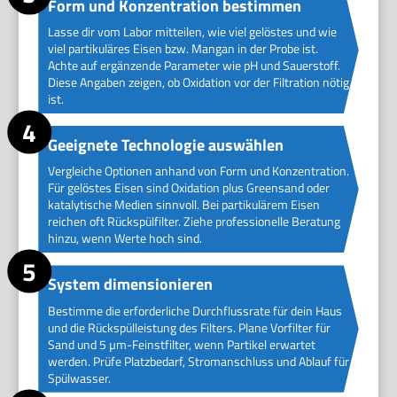
Form und Konzentration bestimmen
Lasse dir vom Labor mitteilen, wie viel gelöstes und wie
viel partikuläres Eisen bzw. Mangan in der Probe ist.
Achte auf ergänzende Parameter wie pH und Sauerstoff.
Diese Angaben zeigen, ob Oxidation vor der Filtration nötig
ist.
Geeignete Technologie auswählen
Vergleiche Optionen anhand von Form und Konzentration.
Für gelöstes Eisen sind Oxidation plus Greensand oder
katalytische Medien sinnvoll. Bei partikulärem Eisen
reichen oft Rückspülfilter. Ziehe professionelle Beratung
hinzu, wenn Werte hoch sind.
System dimensionieren
Bestimme die erforderliche Durchflussrate für dein Haus
und die Rückspülleistung des Filters. Plane Vorfilter für
Sand und 5 µm-Feinstfilter, wenn Partikel erwartet
werden. Prüfe Platzbedarf, Stromanschluss und Ablauf für
Spülwasser.