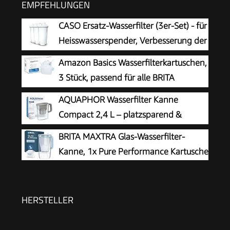
EMPFEHLUNGEN
CASO Ersatz-Wasserfilter (3er-Set) - für
Heisswasserspender, Verbesserung der
Wasserqualität, Reduzierung von Kalk,
Amazon Basics Wasserfilterkartuschen,
Chlor und Schadstoffen, 5-schichtiges
3 Stück, passend für alle BRITA
Filtrationsprinzip
Systeme inkl. PerfectFit Systeme
AQUAPHOR Wasserfilter Kanne
Compact 2,4 L – platzsparend &
kompakt, Grau
BRITA MAXTRA Glas-Wasserfilter-
Kanne, 1x Pure Performance Kartusche
HERSTELLER